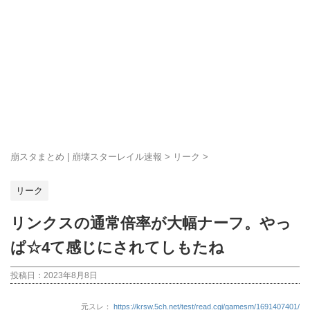
崩スタまとめ | 崩壊スターレイル速報
>
リーク
>
リーク
リンクスの通常倍率が大幅ナーフ。やっ
ぱ☆4て感じにされてしもたね
投稿日：
2023年8月8日
元スレ：
https://krsw.5ch.net/test/read.cgi/gamesm/1691407401/