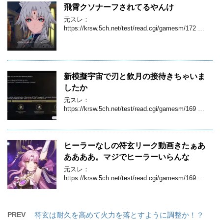
飛霄クソナーフされてるやんけ
元スレ：
https://krsw.5ch.net/test/read.cgi/gamesm/172 …
新模擬宇宙で刃と飲月の接待きちゃいま
したか
元スレ：
https://krsw.5ch.net/test/read.cgi/gamesm/169 …
ヒーラーなしの符玄リーク動画きたぁあ
ああああ。マジでヒーラーいらんな
元スレ：
https://krsw.5ch.net/test/read.cgi/gamesm/169 …
PREV
符玄は耐久を高めて火力を落とすように調整か！？