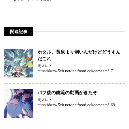
関連記事
ホタル、黄泉より弱いんだけどどうすん
だこれ
元スレ：
https://krsw.5ch.net/test/read.cgi/gamesm/171 …
バフ後の鏡流の動画がきたぞ
元スレ：
https://krsw.5ch.net/test/read.cgi/gamesm/169 …