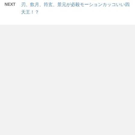
NEXT
刃、飲月、符玄、景元が必殺モーションカッコいい四
天王！？