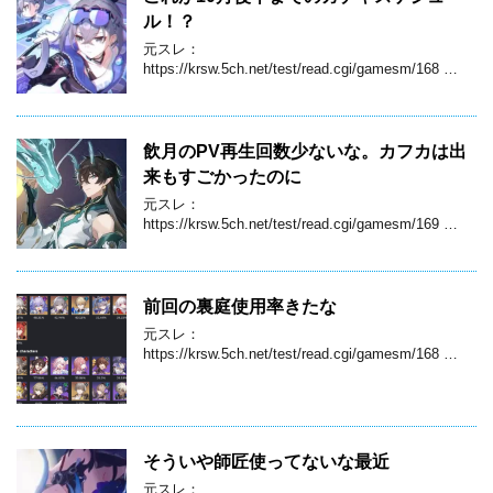
ル！？
元スレ：
https://krsw.5ch.net/test/read.cgi/gamesm/168 …
飲月のPV再生回数少ないな。カフカは出
来もすごかったのに
元スレ：
https://krsw.5ch.net/test/read.cgi/gamesm/169 …
前回の裏庭使用率きたな
元スレ：
https://krsw.5ch.net/test/read.cgi/gamesm/168 …
そういや師匠使ってないな最近
元スレ：