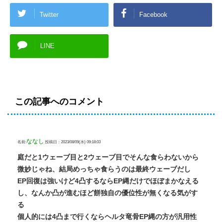
Twitter
Facebook
LINE
この記事へのコメント
ななし
名前:
投稿日：2023/08/09(水) 09:18:03
庭だと1ウェーブ目と2ウェーブ目でそんな食らわないから
微妙じゃね、結局めっちゃ食らうのは最終ウェーブだし
EP回復は強いけど4凸するならEP縄だけでほぼまかなえる
し、なんか凸が進むほど餅独自の優位性が無くなる気がす
る
個人的には4凸まで行くならヘルタ竜骨EP縄の方が汎用性