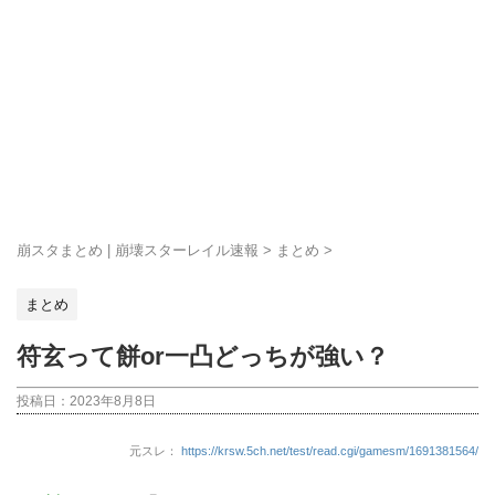
崩スタまとめ | 崩壊スターレイル速報
>
まとめ
>
まとめ
符玄って餅or一凸どっちが強い？
投稿日：
2023年8月8日
元スレ：
https://krsw.5ch.net/test/read.cgi/gamesm/1691381564/