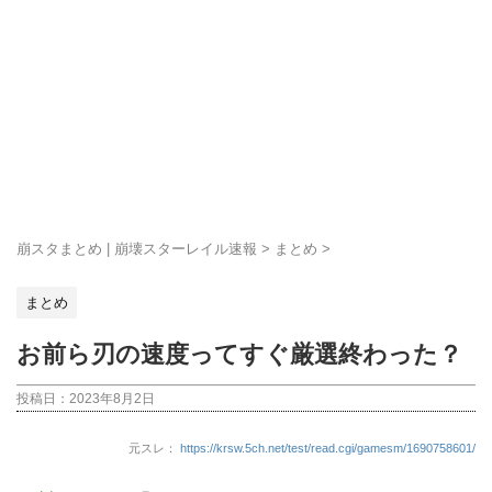
崩スタまとめ | 崩壊スターレイル速報
>
まとめ
>
まとめ
お前ら刃の速度ってすぐ厳選終わった？
投稿日：
2023年8月2日
元スレ：
https://krsw.5ch.net/test/read.cgi/gamesm/1690758601/