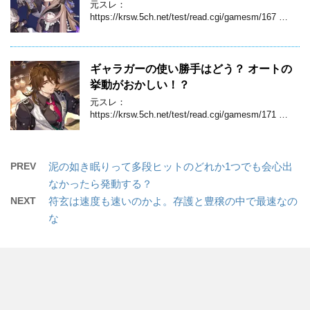
元スレ：
https://krsw.5ch.net/test/read.cgi/gamesm/167 …
ギャラガーの使い勝手はどう？ オートの
挙動がおかしい！？
元スレ：
https://krsw.5ch.net/test/read.cgi/gamesm/171 …
PREV
泥の如き眠りって多段ヒットのどれか1つでも会心出
なかったら発動する？
NEXT
符玄は速度も速いのかよ。存護と豊穣の中で最速なの
な