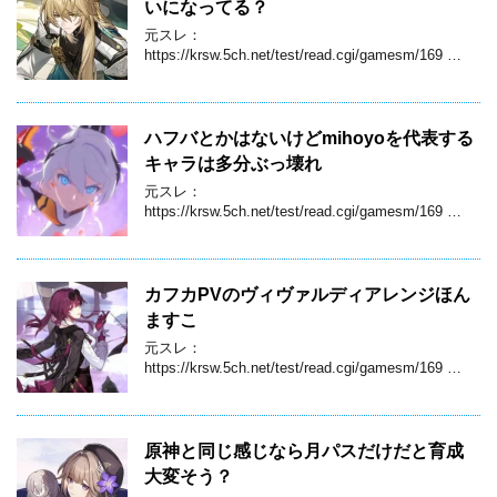
いになってる？
元スレ：
https://krsw.5ch.net/test/read.cgi/gamesm/169 …
ハフバとかはないけどmihoyoを代表する
キャラは多分ぶっ壊れ
元スレ：
https://krsw.5ch.net/test/read.cgi/gamesm/169 …
カフカPVのヴィヴァルディアレンジほん
ますこ
元スレ：
https://krsw.5ch.net/test/read.cgi/gamesm/169 …
原神と同じ感じなら月パスだけだと育成
大変そう？