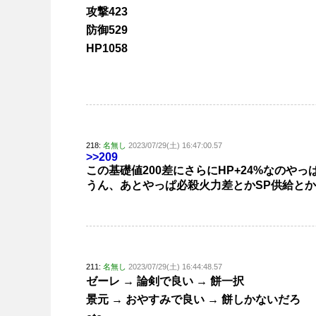
攻撃423
防御529
HP1058
218:
名無し
2023/07/29(土) 16:47:00.57
>>209
この基礎値200差にさらにHP+24%なのや
うん、あとやっぱ必殺火力差とかSP供給と
211:
名無し
2023/07/29(土) 16:44:48.57
ゼーレ → 論剣で良い → 餅一択
景元 → おやすみで良い → 餅しかないだろ