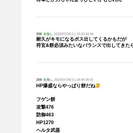
208:
名無し
2023/07/29(土) 16:43:49.94
耐久がキモになるボス出してくるかもだが
符玄&餅必須みたいなバランスで出してきた
209:
名無し
2023/07/29(土) 16:44:26.01
HP爆盛ならやっぱり餅だね
フゲン餅
攻撃476
防御463
HP1270
ヘルタ武器