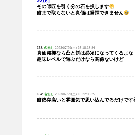
>>161
その師匠を引く分の石を損します
餅まで取らないと真価は発揮できません
178:
名無し
2023/07/29(土) 16:18:18.84
真価発揮なら凸と餅は必須になってくるよな
趣味レベルで遊ぶだけなら関係ないけど
184:
名無し
2023/07/29(土) 16:22:06.25
餅依存高いと雰囲気で思い込んでるだけです