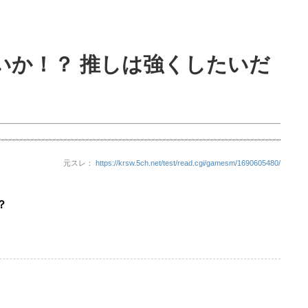
いか！？ 推しは強くしたいだ
元スレ：
https://krsw.5ch.net/test/read.cgi/gamesm/1690605480/
？