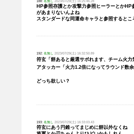
188:
名無し
2023/07/29(土) 16:25:46.28
HP参照存護とか攻撃力参照ヒーラーとかH
があまりないんよね
スタンダードな同運命キャラと参照するとこ
192:
名無し
2023/07/29(土) 16:32:50.89
符玄「餅あると厳選サボれます、チーム火力
アタッカー「火力1.2倍になってラウンド数
どっち欲しい？
193:
名無し
2023/07/29(土) 16:33:03.43
符玄にあう円錐ってまじめに餅以外なくね
将軍とか刃ちゃんよりひどいかもしれん