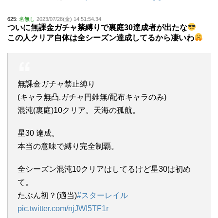
625:
名無し
2023/07/28(金) 14:51:54.34
ついに無課金ガチャ禁縛りで裏庭30達成者が出たな
この人クリア自体は全シーズン達成してるから凄いわ
無課金ガチャ禁止縛り
(キャラ無凸.ガチャ円錐無/配布キャラのみ)
混沌(裏庭)10クリア。天海の孤航。
星30 達成。
本当の意味で縛り完全制覇。
全シーズン混沌10クリアはしてるけど星30は初め
て。
たぶん初？(適当)
#スターレイル
pic.twitter.com/njJWI5TF1r