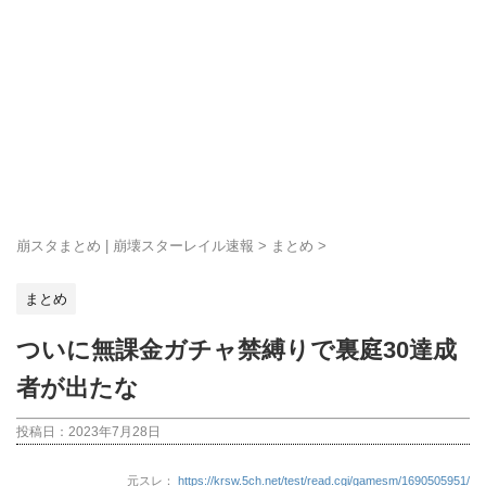
崩スタまとめ | 崩壊スターレイル速報
>
まとめ
>
まとめ
ついに無課金ガチャ禁縛りで裏庭30達成
者が出たな
投稿日：
2023年7月28日
元スレ：
https://krsw.5ch.net/test/read.cgi/gamesm/1690505951/