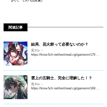
さい。（スパム対策）
関連記事
結局、花火餅って必要ないのか？
元スレ：
https://krsw.5ch.net/test/read.cgi/gamesm/170 …
雲上の五騎士、完全に理解した！？
元スレ：
https://krsw.5ch.net/test/read.cgi/gamesm/169 …