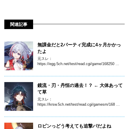
関連記事
無課金だと2パーティ完成に4ヶ月かかっ
たよ
元スレ：
https://egg.5ch.net/test/read.cgi/game/168250 …
鏡流・刃・丹恒の過去！？ ← 大体あって
て草
元スレ：
https://krsw.5ch.net/test/read.cgi/gamesm/168 …
ロビンっどう考えても追撃パだよね