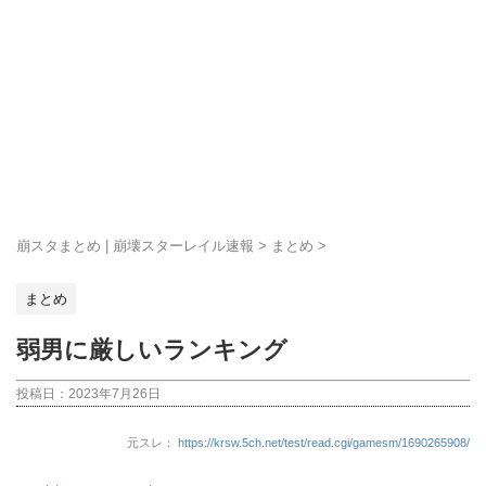
崩スタまとめ | 崩壊スターレイル速報
>
まとめ
>
まとめ
弱男に厳しいランキング
投稿日：
2023年7月26日
元スレ：
https://krsw.5ch.net/test/read.cgi/gamesm/1690265908/