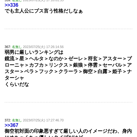
>>336
でも主人公にブス言う性格だしなぁ
367:
名無し
2023/07/25(火) 17:26:14.56
弱男に厳しいランキングは
鏡流＞星＞ヘルタ＞なのか＞ゼーレ＞符玄＞アスター＞ブ
ローニャ＞カフカ＞リンクス＞銀狼＞停雲＞セーバル＞ア
スター＞ペラ＞フック＞クラーラ＞御空＞白露＞姫子＞ナ
ターシャ
くらいだな
372:
名無し
2023/07/25(火) 17:27:46.70
>>367
御空初対面の印象悪すぎて厳しい人のイメージだわ、身内