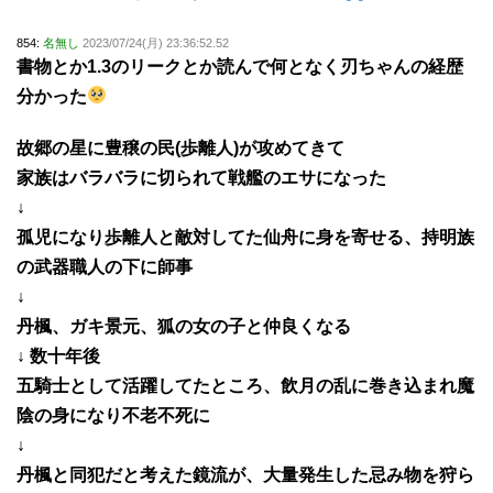
854:
名無し
2023/07/24(月) 23:36:52.52
書物とか1.3のリークとか読んで何となく刃ちゃんの経歴
分かった
故郷の星に豊穣の民(歩離人)が攻めてきて
家族はバラバラに切られて戦艦のエサになった
↓
孤児になり歩離人と敵対してた仙舟に身を寄せる、持明族
の武器職人の下に師事
↓
丹楓、ガキ景元、狐の女の子と仲良くなる
↓ 数十年後
五騎士として活躍してたところ、飲月の乱に巻き込まれ魔
陰の身になり不老不死に
↓
丹楓と同犯だと考えた鏡流が、大量発生した忌み物を狩ら