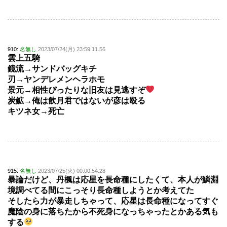
910:
名無し
2023/07/24(月) 23:59:11.56
雲上五騎
鏡流→サンドバッグキチ
刃→ヤンデレメンヘラホモ
景元→相性ぴったりな旧友は見逃すぞ
炭鉱→俺は飲月君ではないが彦は殴る
キツネ女→死亡
915:
名無し
2023/07/25(火) 00:00:54.28
暴論だけど、丹楓は応星を長命種にしたくて、本人が鱗淵
境調べてる間にこっそり長命種しようとか考えてた
そしたら力が暴走しちゃって、応星は長命種になってすぐ
魔陰の身に落ちたから不死身になっちゃったとかある気も
する