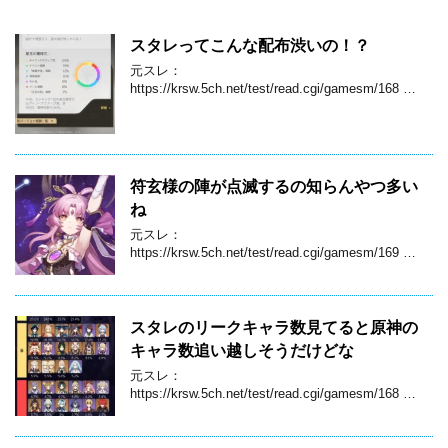
スタレってこんな配布渋いの！？
元スレ：
https://krsw.5ch.net/test/read.cgi/gamesm/168 …
符玄様の陣が点滅するの知らんやつ多い
ね
元スレ：
https://krsw.5ch.net/test/read.cgi/gamesm/169 …
スタレのリークキャラ数見てると原神の
キャラ数追い越しそうだけどな
元スレ：
https://krsw.5ch.net/test/read.cgi/gamesm/168 …