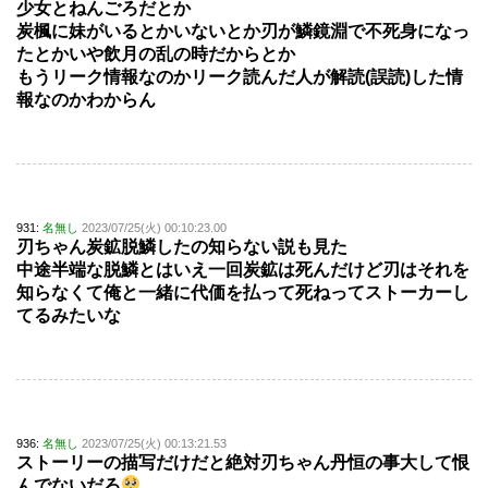
少女とねんごろだとか
炭楓に妹がいるとかいないとか刃が鱗鏡淵で不死身になっ
たとかいや飲月の乱の時だからとか
もうリーク情報なのかリーク読んだ人が解読(誤読)した情
報なのかわからん
931:
名無し
2023/07/25(火) 00:10:23.00
刃ちゃん炭鉱脱鱗したの知らない説も見た
中途半端な脱鱗とはいえ一回炭鉱は死んだけど刃はそれを
知らなくて俺と一緒に代価を払って死ねってストーカーし
てるみたいな
936:
名無し
2023/07/25(火) 00:13:21.53
ストーリーの描写だけだと絶対刃ちゃん丹恒の事大して恨
んでないだろ