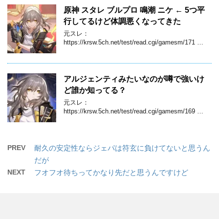
原神 スタレ ブルプロ 鳴潮 ニケ ← 5つ平
行してるけど体調悪くなってきた
元スレ：
https://krsw.5ch.net/test/read.cgi/gamesm/171 …
アルジェンティみたいなのが噂で強いけ
ど誰か知ってる？
元スレ：
https://krsw.5ch.net/test/read.cgi/gamesm/169 …
PREV
耐久の安定性ならジェパは符玄に負けてないと思うん
だが
NEXT
フオフオ待ちってかなり先だと思うんですけど