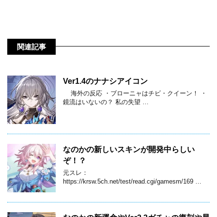
関連記事
Ver1.4のナナシアイコン
海外の反応 ・ブローニャはチビ・クイーン！ ・
鏡流はいないの？ 私の失望 …
なのかの新しいスキンが開発中らしい
ぞ！？
元スレ：
https://krsw.5ch.net/test/read.cgi/gamesm/169 …