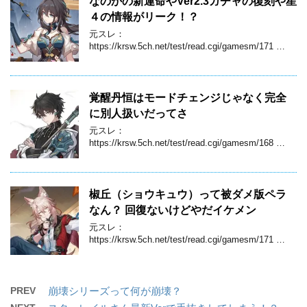
なのかの新運命やVer2.3ガチャの復刻や星
４の情報がリーク！？
元スレ：
https://krsw.5ch.net/test/read.cgi/gamesm/171 …
覚醒丹恒はモードチェンジじゃなく完全
に別人扱いだってさ
元スレ：
https://krsw.5ch.net/test/read.cgi/gamesm/168 …
椒丘（ショウキュウ）って被ダメ版ペラ
なん？ 回復ないけどやだイケメン
元スレ：
https://krsw.5ch.net/test/read.cgi/gamesm/171 …
PREV
崩壊シリーズって何が崩壊？