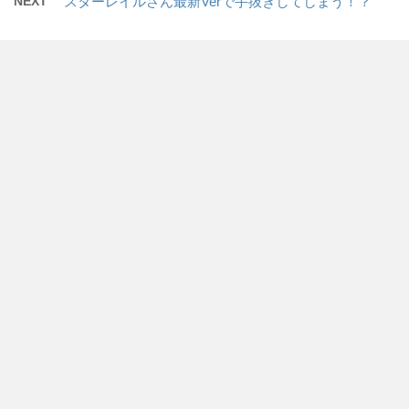
NEXT
スターレイルさん最新Verで手抜きしてしまう！？