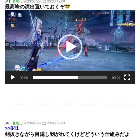
841:
名無し
2023/07/22(土) 23:38:42.09
最高峰の演出置いておくぞ
動
画
プ
レ
ー
ヤ
ー
00:00
00:04
846:
名無し
2023/07/22(土) 23:40:09.63
>>841
剣抜きながら目隠し剥がれてくけどどういう仕組みだよ