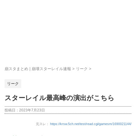
崩スタまとめ | 崩壊スターレイル速報
>
リーク
>
リーク
スターレイル最高峰の演出がこちら
投稿日：
2023年7月23日
元スレ：
https://krsw.5ch.net/test/read.cgi/gamesm/1690021144/