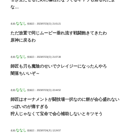
な…
ななし
名前:
投稿日：2023/07/23(日) 21:01:21
ただ放置で同じムービー垂れ流す戦闘飽きてきたわ
原神に戻るわ
ななし
名前:
投稿日：2023/07/23(日) 21:07:38
師匠も刃も魔陰のせいでクレイジーになったんやろ
闇落ちいいぞ～
ななし
名前:
投稿日：2023/07/23(日) 22:44:52
師匠はオーナメントが闘技場一択なのに餅が会心盛れない
っぽいのが痛すぎる
狩人じゃなくて宝命で会心補助しないとキツそう
ななし
名前:
投稿日：2023/07/24(月) 12:24:57