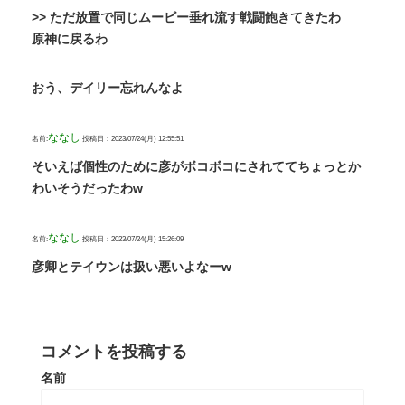
>> ただ放置で同じムービー垂れ流す戦闘飽きてきたわ
原神に戻るわ
おう、デイリー忘れんなよ
ななし
名前:
投稿日：2023/07/24(月) 12:55:51
そいえば個性のために彦がボコボコにされててちょっとか
わいそうだったわw
ななし
名前:
投稿日：2023/07/24(月) 15:26:09
彦卿とテイウンは扱い悪いよなーw
コメントを投稿する
名前