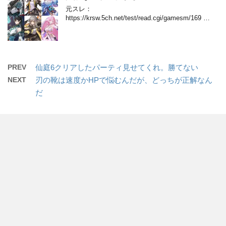
元スレ：
https://krsw.5ch.net/test/read.cgi/gamesm/169 …
PREV
仙庭6クリアしたパーティ見せてくれ。勝てない
NEXT
刃の靴は速度かHPで悩むんだが、どっちが正解なん
だ