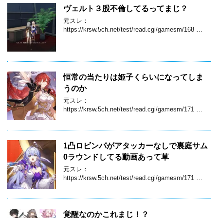
ヴェルト３股不倫してるってまじ？
元スレ：
https://krsw.5ch.net/test/read.cgi/gamesm/168 …
恒常の当たりは姫子くらいになってしま
うのか
元スレ：
https://krsw.5ch.net/test/read.cgi/gamesm/171 …
1凸ロビンパがアタッカーなしで裏庭サム
0ラウンドしてる動画あって草
元スレ：
https://krsw.5ch.net/test/read.cgi/gamesm/171 …
覚醒なのかこれまじ！？