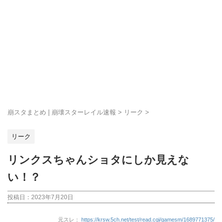
崩スタまとめ | 崩壊スターレイル速報
>
リーク
>
リーク
リンクスちゃんショタにしか見えな
い！？
投稿日：
2023年7月20日
元スレ：
https://krsw.5ch.net/test/read.cgi/gamesm/1689771375/