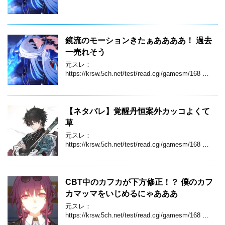
鏡流のモーションきたぁああああ！ 過去
一売れそう
元スレ：
https://krsw.5ch.net/test/read.cgi/gamesm/168 …
【ネタバレ】覚醒丹恒案外カッコよくて
草
元スレ：
https://krsw.5ch.net/test/read.cgi/gamesm/168 …
CBT中のカフカが下方修正！？ 僕のカフ
カマッマをいじめるにゃあああ
元スレ：
https://krsw.5ch.net/test/read.cgi/gamesm/168 …