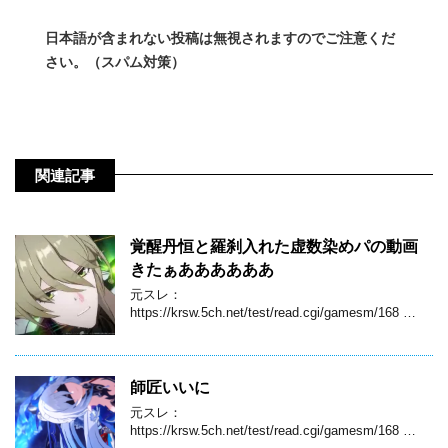
日本語が含まれない投稿は無視されますのでご注意くだ
さい。（スパム対策）
関連記事
覚醒丹恒と羅刹入れた虚数染めパの動画
きたぁああああああ
元スレ：
https://krsw.5ch.net/test/read.cgi/gamesm/168 …
師匠いいに
元スレ：
https://krsw.5ch.net/test/read.cgi/gamesm/168 …