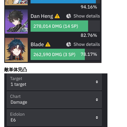
敵単体完凸