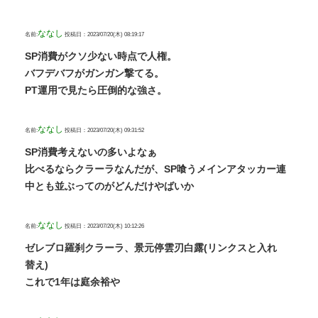
ななし
名前:
投稿日：2023/07/20(木) 08:19:17
SP消費がクソ少ない時点で人権。
バフデバフがガンガン撃てる。
PT運用で見たら圧倒的な強さ。
ななし
名前:
投稿日：2023/07/20(木) 09:31:52
SP消費考えないの多いよなぁ
比べるならクラーラなんだが、SP喰うメインアタッカー連
中とも並ぶってのがどんだけやばいか
ななし
名前:
投稿日：2023/07/20(木) 10:12:26
ゼレブロ羅刹クラーラ、景元停雲刃白露(リンクスと入れ
替え)
これで1年は庭余裕や