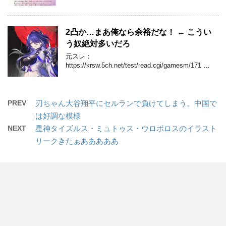
2凸か…まあ俺なら余裕だな！ ← こうい
う奴絶対多いだろ
元スレ：
https://krsw.5ch.net/test/read.cgi/gamesm/171 …
PREV
刃ちゃん大谷翔平にセルランで負けてしまう。中国で
は好調な模様
NEXT
星神タイズルス・ミュトゥス・ウロボロスのイラスト
リークきたぁあああああ