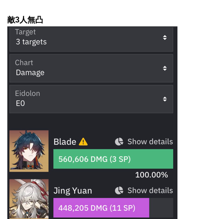
敵3人無凸