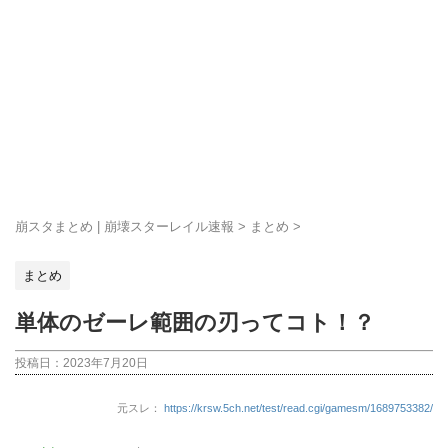
崩スタまとめ | 崩壊スターレイル速報
>
まとめ
>
まとめ
単体のゼーレ範囲の刃ってコト！？
投稿日：
2023年7月20日
元スレ：
https://krsw.5ch.net/test/read.cgi/gamesm/1689753382/