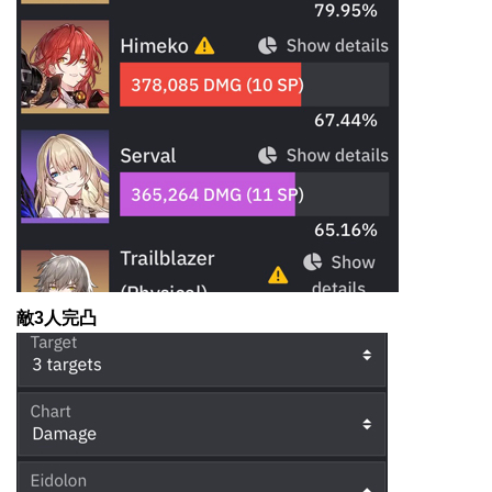
敵3人完凸