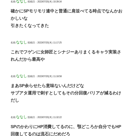
ななし
名前:
投稿日：2023/07/20(木) 10:39:34
確かにSPモリモリ連中と普通に肩並べてる時点でなんかお
かしいな
引きたくなってきた
ななし
名前:
投稿日：2023/07/20(木) 11:17:25
これでフゲンに女師匠とシナジーありまくるキャラ実装さ
れんだから最高や
ななし
名前:
投稿日：2023/07/20(木) 11:18:58
まあSP余らせたら意味ないんだけどな
サブアタ運用で刺すとしてもその分回復バリアが減るわけ
だし
ななし
名前:
投稿日：2023/07/20(木) 11:32:22
SPのかわりにHP消費してるのに、顎どころか自分でもHP
回復してるのは流石にだめだろ