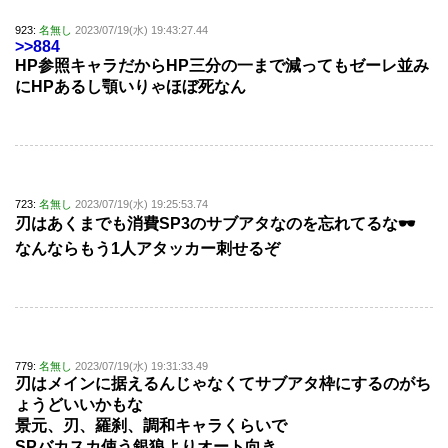
923:
名無し
2023/07/19(水) 19:43:27.44
>>884
HP参照キャラだからHP三分の一まで減ってもゼーレ並み
にHPあるし顎いりゃほぼ死なん
723:
名無し
2023/07/19(水) 19:25:53.74
刃はあくまでも消費SP3のサブアタなのを忘れてるな🕶
なんならもう1人アタッカー刺せるぞ
779:
名無し
2023/07/19(水) 19:31:33.49
刃はメインに据えるんじゃなくてサブアタ枠にするのがち
ょうどいいかもな
景元、刃、羅刹、調和キャラくらいで
SPバカスカ使う銀狼よりオート向き