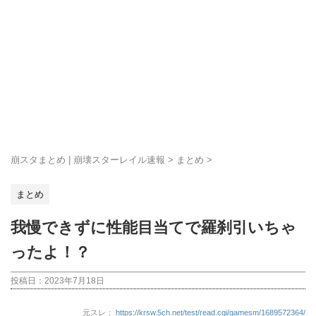
崩スタまとめ | 崩壊スターレイル速報
>
まとめ
>
まとめ
我慢できずに性能目当てで羅刹引いちゃ
ったよ！？
投稿日：
2023年7月18日
元スレ：
https://krsw.5ch.net/test/read.cgi/gamesm/1689572364/