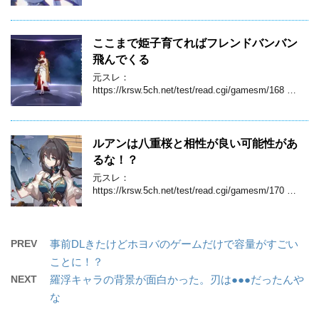
ここまで姫子育てればフレンドバンバン
飛んでくる
元スレ：
https://krsw.5ch.net/test/read.cgi/gamesm/168 …
ルアンは八重桜と相性が良い可能性があ
るな！？
元スレ：
https://krsw.5ch.net/test/read.cgi/gamesm/170 …
PREV
事前DLきたけどホヨバのゲームだけで容量がすごい
ことに！？
NEXT
羅浮キャラの背景が面白かった。刃は●●●だったんや
な