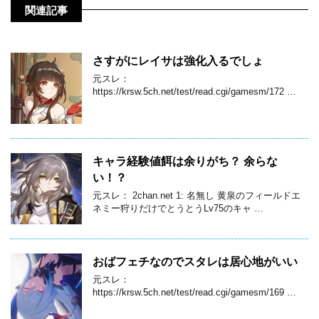
関連記事
さすがにレイサは強化入るでしょ
元スレ：
https://krsw.5ch.net/test/read.cgi/gamesm/172 …
キャラ経験値餌は余りがち？ 余らな
い！？
元スレ： 2chan.net 1: 名無し 黄泉のフィールドエ
ネミー狩りだけでとうとうLv75のキャ …
おばフェチなのでスタレは居心地がいい
元スレ：
https://krsw.5ch.net/test/read.cgi/gamesm/169 …