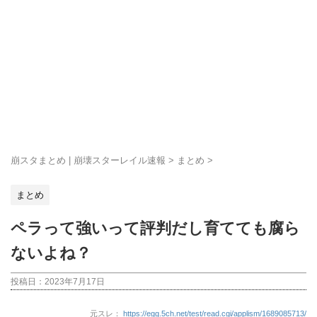
崩スタまとめ | 崩壊スターレイル速報
>
まとめ
>
まとめ
ペラって強いって評判だし育てても腐ら
ないよね？
投稿日：
2023年7月17日
元スレ：
https://egg.5ch.net/test/read.cgi/applism/1689085713/