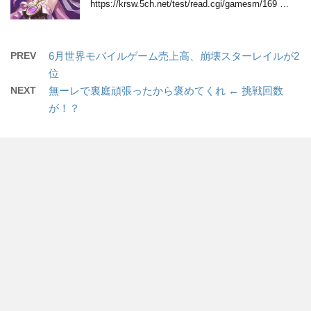
https://krsw.5ch.net/test/read.cgi/gamesm/169 …
PREV
6月世界モバイルゲーム売上高、崩壊スターレイルが2
位
NEXT
無ーレで裏庭頑張ったから褒めてくれ ← 挑戦回数
が！？