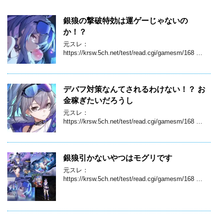
銀狼の撃破特効は運ゲーじゃないの
か！？
元スレ：
https://krsw.5ch.net/test/read.cgi/gamesm/168 …
デバフ対策なんてされるわけない！？ お
金稼ぎたいだろうし
元スレ：
https://krsw.5ch.net/test/read.cgi/gamesm/168 …
銀狼引かないやつはモグリです
元スレ：
https://krsw.5ch.net/test/read.cgi/gamesm/168 …