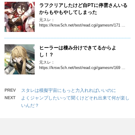
ラフクリアしたけど自PTに停雲さんいる
からもやもやしてしまった
元スレ：
https://krsw.5ch.net/test/read.cgi/gamesm/171 …
ヒーラーは棲み分けできてるからよ
し！？
元スレ：
https://krsw.5ch.net/test/read.cgi/gamesm/169 …
PREV
スタレは模擬宇宙にもっと力入れればいいのに
NEXT
よくジャンプしたいって聞くけどそれ出来て何が楽し
いんだ？