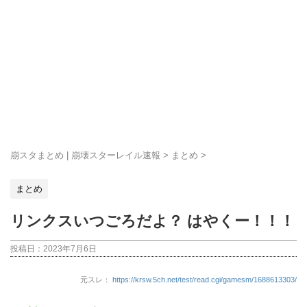
崩スタまとめ | 崩壊スターレイル速報
>
まとめ
>
まとめ
リンクスいつごろだよ？ はやくー！！！
投稿日：
2023年7月6日
元スレ：
https://krsw.5ch.net/test/read.cgi/gamesm/1688613303/