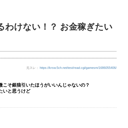
るわけない！？ お金稼ぎたい
元スレ：
https://krsw.5ch.net/test/read.cgi/gamesm/1686055406/
微こそ銀狼引いたほうがいいんじゃないの？
たいと思うけど