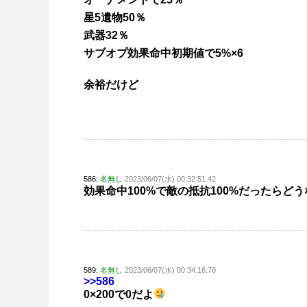
星5遺物50％
武器32％
サブオプ効果命中初期値で5%×6
余裕だけど
586:
名無し
2023/06/07(水) 00:32:51.42
効果命中100%で敵の抵抗100%だったらど
589:
名無し
2023/06/07(水) 00:34:16.70
>>586
0×200で0だよ