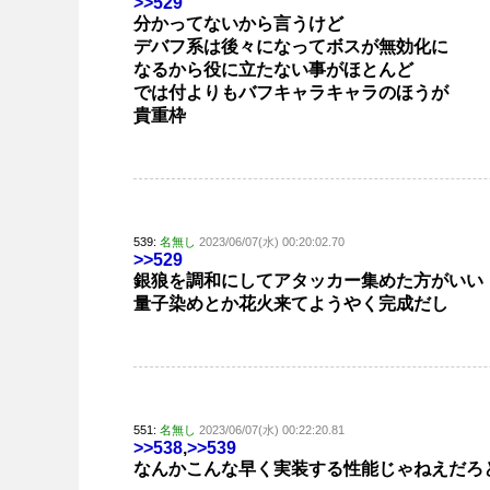
>>529
分かってないから言うけど
デバフ系は後々になってボスが無効化に
なるから役に立たない事がほとんど
では付よりもバフキャラキャラのほうが
貴重枠
539:
名無し
2023/06/07(水) 00:20:02.70
>>529
銀狼を調和にしてアタッカー集めた方がいい
量子染めとか花火来てようやく完成だし
551:
名無し
2023/06/07(水) 00:22:20.81
>>538
,
>>539
なんかこんな早く実装する性能じゃねえだろ