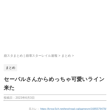
崩スタまとめ | 崩壊スターレイル速報
>
まとめ
>
まとめ
セーバルさんからめっちゃ可愛いライン
来た
投稿日：
2023年6月3日
元スレ：
https://krsw.5ch.net/test/read.cgi/gamesm/1685579478/