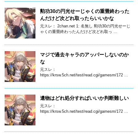
勲功30の円光せーじゃくの重畳終わった
んだけど次どれ取ったらいいかな
元スレ： 2chan.net 1: 名無し 勲功30の円光せーじ
ゃくの重畳終わったんだけど次どれ取っ …
マジで過去キャラのアッパーしないのか
な
元スレ：
https://krsw.5ch.net/test/read.cgi/gamesm/172 …
遺物はどれ処分すればいいか判断難しい
元スレ：
https://krsw.5ch.net/test/read.cgi/gamesm/172 …