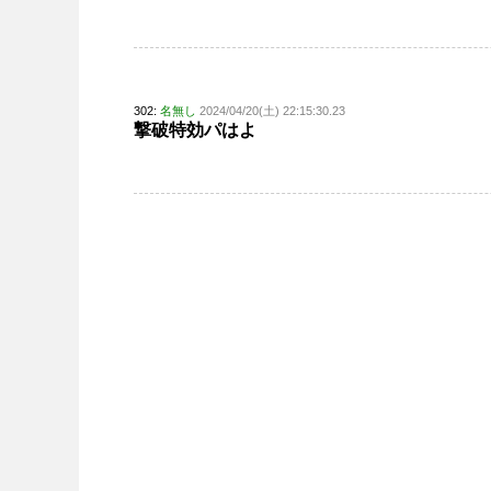
302:
名無し
2024/04/20(土) 22:15:30.23
撃破特効パはよ