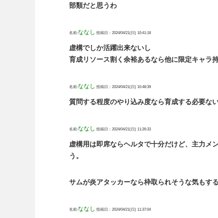
部類だと思うわ
ななし
名前:
投稿日：2024/04/21(日) 10:41:18
虚構でしか活躍出来ないし
育成リソース割く余裕あるなら他に限定キャラ
ななし
名前:
投稿日：2024/04/21(日) 10:48:39
質問する程度のやり込み度なら育成する必要な
ななし
名前:
投稿日：2024/04/21(日) 11:26:33
虚構用は即席ならヘルタで十分だけど、主力メ
う。
サムが炎アタッカーなら枠取られそうな気もす
ななし
名前:
投稿日：2024/04/21(日) 11:37:04