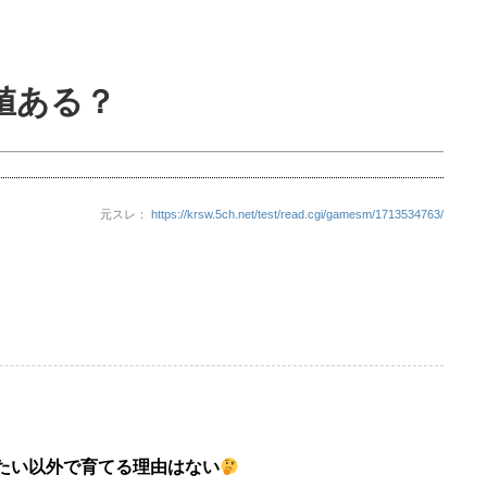
値ある？
元スレ：
https://krsw.5ch.net/test/read.cgi/gamesm/1713534763/
たい以外で育てる理由はない