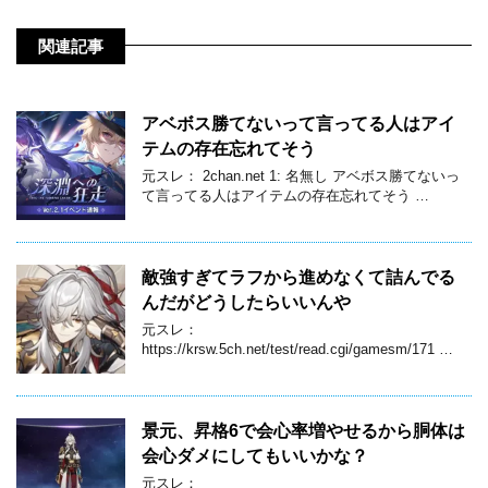
関連記事
アベボス勝てないって言ってる人はアイ
テムの存在忘れてそう
元スレ： 2chan.net 1: 名無し アベボス勝てないっ
て言ってる人はアイテムの存在忘れてそう …
敵強すぎてラフから進めなくて詰んでる
んだがどうしたらいいんや
元スレ：
https://krsw.5ch.net/test/read.cgi/gamesm/171 …
景元、昇格6で会心率増やせるから胴体は
会心ダメにしてもいいかな？
元スレ：