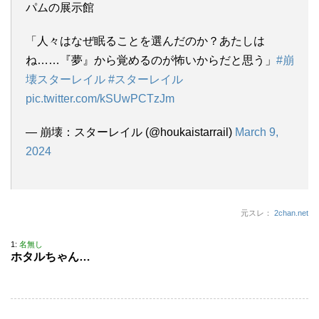
パムの展示館
「人々はなぜ眠ることを選んだのか？あたしは
ね……『夢』から覚めるのが怖いからだと思う」
#崩
壊スターレイル
#スターレイル
pic.twitter.com/kSUwPCTzJm
— 崩壊：スターレイル (@houkaistarrail)
March 9,
2024
元スレ：
2chan.net
1:
名無し
ホタルちゃん…