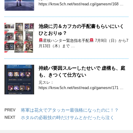
https://krsw.5ch.net/test/read.cgi/gamesm/168 …
池袋に刃＆カフカの手配書もらいにいく
ひとおりゅ？
星核ハンター緊急指名手配
7月9日（日）から7
月13日（木）まで …
持続パ要因スルーしたせいで 虚構も、庭
も、きつくて仕方ない
元スレ：
https://krsw.5ch.net/test/read.cgi/gamesm/171 …
PREV
将軍は花火でアタッカー最強格になったのに！？
NEXT
ホタルの必殺技の時だけサムとかだったら泣く