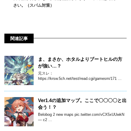
さい。（スパム対策）
関連記事
ま、まさか、ホタルよりブートヒルの方
が強い…？
元スレ：
https://krsw.5ch.net/test/read.cgi/gamesm/171 …
Ver1.4の追加マップ。ここで〇〇〇〇と出
会う！？
Belobog 2 new maps pic.twitter.com/vCX5xUUwkN
— c2 …