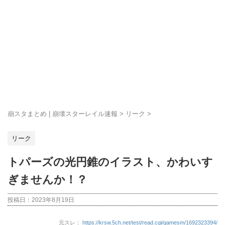
崩スタまとめ | 崩壊スターレイル速報
>
リーク
>
リーク
トパーズの光円錐のイラスト、かわいす
ぎませんか！？
投稿日：
2023年8月19日
元スレ：
https://krsw.5ch.net/test/read.cgi/gamesm/1692323394/